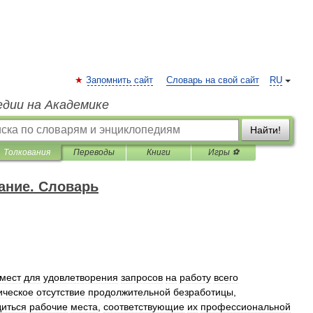
Запомнить сайт
Словарь на свой сайт
RU
едии на Академике
Найти!
Толкования
Переводы
Книги
Игры ⚽
ание. Словарь
мест
для
удовлетворения
запросов
на
работу
всего
ическое
отсутствие
продолжительной
безработицы
,
диться
рабочие
места
,
соответствующие
их
профессиональной