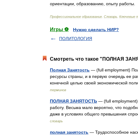
ориентации
,
образованию
,
опыту
работы
.
Профессиональное
образование
.
Словарь
.
Ключевые
Игры ⚽
Нужно сделать НИР?
ПОЛИТОЛОГИЯ
Смотреть что такое "ПОЛНАЯ ЗАНЯ
Полная Занятость
— (full employment) П
ресурсы страны, и в первую очередь ее р
конечной целью своей экономической по
терминов
ПОЛНАЯ ЗАНЯТОСТЬ
— (full employment
работу. Весьма мало вероятно, что подобн
даже в условиях общего превышения спр
словарь
полная занятость
— Трудоспособное нас