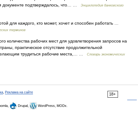
ном документе подтверждалось, что… …
Энциклопедия банковского
той для каждого, кто может, хочет и способен работать …
еских терминов
о количества рабочих мест для удовлетворения запросов на
страны, практическое отсутствие продолжительной
 желающим трудиться рабочие места,… …
Словарь экономических
ка
,
Реклама на сайте
18+
omla,
Drupal,
WordPress, MODx.