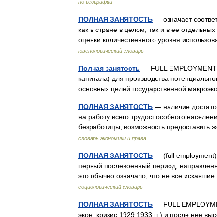
по географии
ПОЛНАЯ ЗАНЯТОСТЬ
— означает соответ
как в стране в целом, так и в ее отдельн
оценки количественного уровня использ
ювенологический словарь
Полная занятость
— FULL EMPLOYMENT 1.
капитала) для производства потенциальног
основных целей государственной макроэ
ПОЛНАЯ ЗАНЯТОСТЬ
— наличие достаточ
на работу всего трудоспособного населени
безработицы, возможность предоставить
словарь экономики и права
ПОЛНАЯ ЗАНЯТОСТЬ
— (full employment)
первый послевоенный период, направленна
это обычно означало, что не все искавши
социологический словарь
ПОЛНАЯ ЗАНЯТОСТЬ
— FULL EMPLOYMENT
экон. кризис 1929 1933 гг.) и после нее в