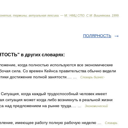
понятия
,
термины
,
актуальная
лексика
. —
М
.
:
НМЦ
СПО
.
С
.
М
.
Вишнякова
.
1999
.
ПОЛЯРНОСТЬ
ТОСТЬ" в других словарях:
оложение, когда полностью используются все экономические
абочая сила. Со времен Кейнса правительства обычно видели
литики достижение полной занятости.… …
Словарь бизнес-
) Ситуация, когда каждый трудоспособный человек имеет
ая ситуация может когда либо возникнуть в реальной жизни
оса над предложением на рынке труда.… …
Экономический
еление, имеющее работу полную рабочую неделю …
Словарь