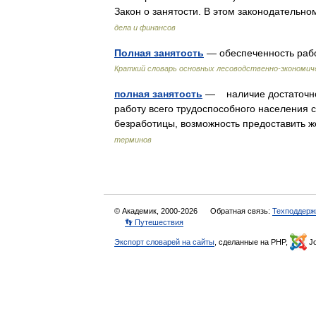
Закон о занятости. В этом законодатель
дела и финансов
Полная занятость
— обеспеченность рабо
Краткий словарь основных лесоводственно-экономич
полная занятость
— наличие достаточног
работу всего трудоспособного населения 
безработицы, возможность предоставить
терминов
© Академик, 2000-2026
Обратная связь:
Техподдерж
👣 Путешествия
Экспорт словарей на сайты
, сделанные на PHP,
Jo