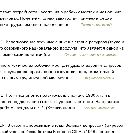
ствие потребности населения в рабочих местах и их наличия
ых регионах. Понятие «полная занятость» применяется для
ования трудоспособного населения в… …
Терминологический
 Использование всех имеющихся в стране ресурсов (труда и
о совокупного национального продукта, что является одной из
кономической политики (см.… …
Словарь-справочник по экономике
ного количества рабочих мест для удовлетворения запросов
я государства, практическое отсутствие продолжительной
 желающим трудиться рабочие места,… …
Энциклопедический
 1. Политика многих правительств в начале 1930 х гг. и в
я на поддержание высокого уровня занятости. На практике
е работу находили ее. 2. (Кейнсианская …
Большой толковый
В ответ на пережитый в годы Великой депрессии (мировой
ысокий уровень безработицы Конгресс США в 1946 г. принял